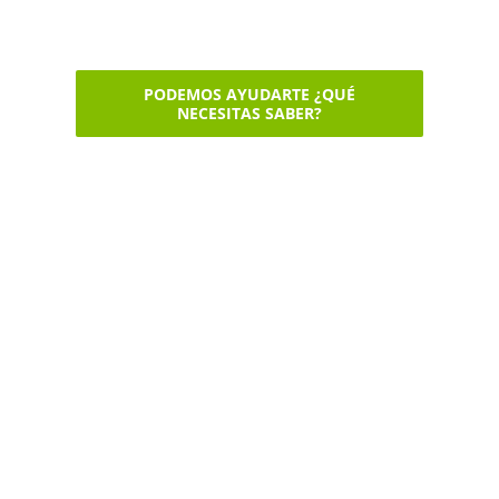
PODEMOS AYUDARTE ¿QUÉ
NECESITAS SABER?
Ven a probar una
ebike y descubre
hasta donde
puedes llegar
Prueba gratis o alquila una
e-MTB o una e-TREKKING